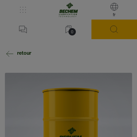
fr
0
retour