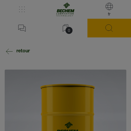
fr
0
retour