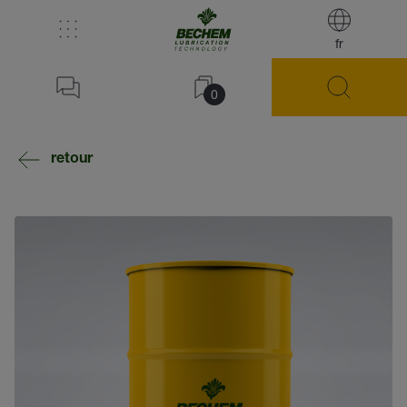
fr
0
retour