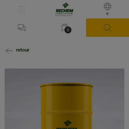
fr
0
retour