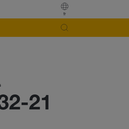
fr
s
32-21