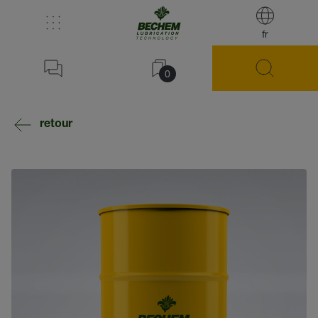
fr
0
retour