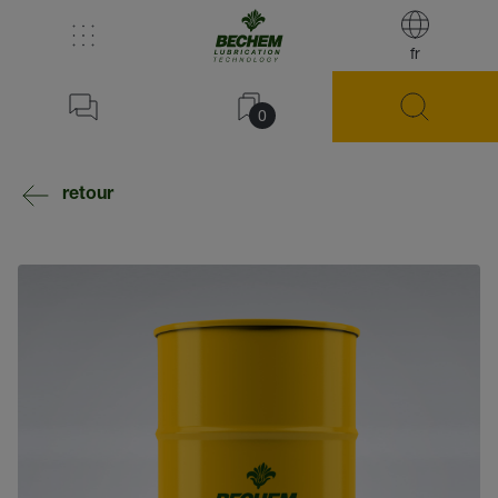
fr
0
retour