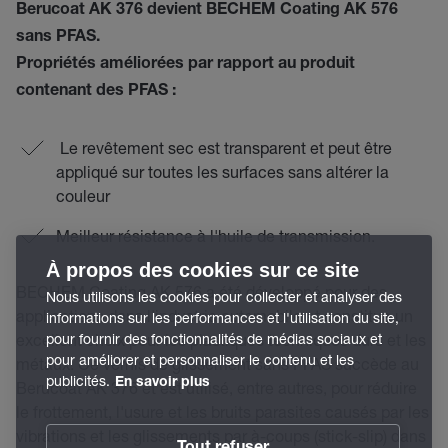
Berucoat AK 376 devient BECHEM Coating AK 576
sans PFAS.
Propriétés améliorées par rapport au produit
contenant des PFAS :
Le revêtement sec est transparent et peut être
appliqué sur toutes les surfaces sans altérer la
couleur
Meilleur résistance à l'huile de transmission.
À propos des cookies sur ce site
BECHEM Coating AK 576 a été développé pour des
Nous utilisons les cookies pour collecter et analyser des
applications dans l'industrie automobile et constitue un
informations sur les performances et l'utilisation du site,
pour fournir des fonctionnalités de médias sociaux et
excellent choix pour les plastiques techniques durs et les
pour améliorer et personnaliser le contenu et les
métaux. Ce vernis de glissement sans PFAS succède au
publicités.
En savoir plus
Berucoat AK 376 et est utilisé, entre autres, pour réduire
le frottement, l'usure et les bruits parasites causés par les
vibrations et les glissements par à-coups (stick-slip) dans