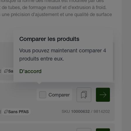
 lorsque la forme des métaux est modifiée par des
t de tubes, de formage massif et d'extrusion à froid.
ec une précision d'ajustement et une qualité de surface
Comparer les produits
Vous pouvez maintenant comparer 4
Comparer
produits entre eux.
d
SKU
/ 9811302
D'accord
10000631
Sans PFAS
Comparer
d
SKU
/ 9814202
10000632
Sans PFAS