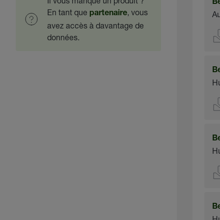
Il vous manque un produit ?
B
En tant que
, vous
Au
partenaire
avez accès à davantage de
données.
B
Hu
B
Hu
B
Hu