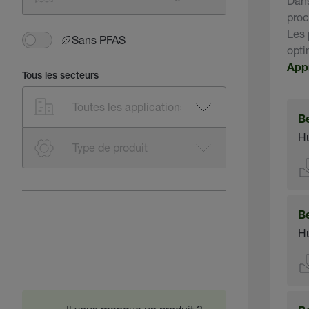
Dans
proc
Les 
Sans PFAS
opti
App
Tous les secteurs
B
Hu
B
Hu