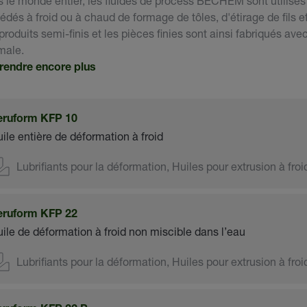
 le monde entier, les fluides de process BECHEM sont utilisés
édés à froid ou à chaud de formage de tôles, d'étirage de fils e
produits semi-finis et les pièces finies sont ainsi fabriqués av
male.
rendre encore plus
eruform KFP 10
ile entière de déformation à froid
Lubrifiants pour la déformation, Huiles pour extrusion à froi
eruform KFP 22
ile de déformation à froid non miscible dans l’eau
Lubrifiants pour la déformation, Huiles pour extrusion à froi