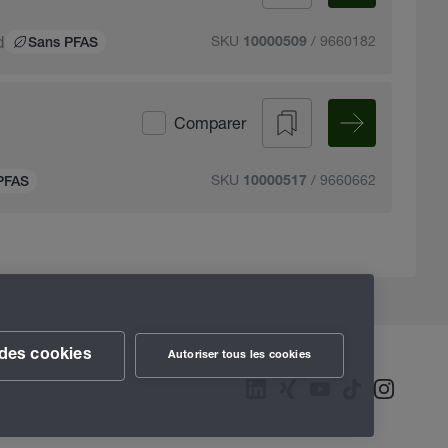
d
SKU
/ 9660182
10000509
Sans PFAS
Comparer
SKU
/ 9660662
10000517
PFAS
des cookies
Autoriser tous les cookies