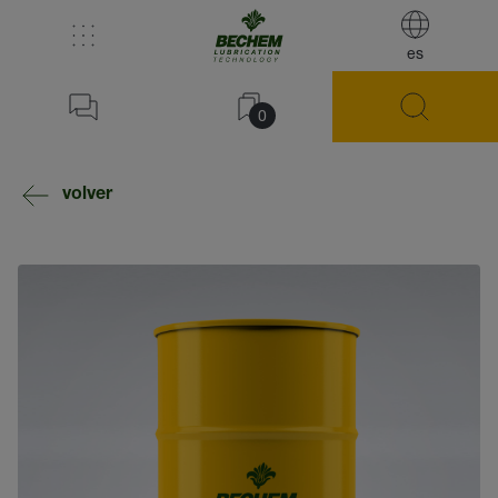
es
0
volver