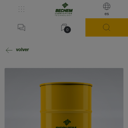
es
0
volver