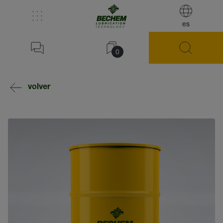
es
0
volver