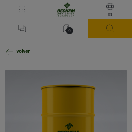
es
0
volver