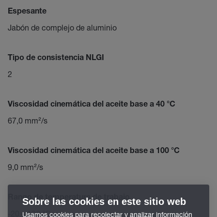
Espesante
Jabón de complejo de aluminio
Tipo de consistencia NLGI
2
Viscosidad cinemática del aceite base a 40 °C
67,0 mm²/s
Viscosidad cinemática del aceite base a 100 °C
9,0 mm²/s
Rango de temperatura de trabajo
Sobre las cookies en este sitio web
-20 – 120 °C
Usamos cookies para recolectar y analizar información