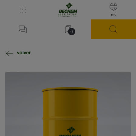
es
0
volver