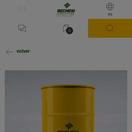
es
0
volver