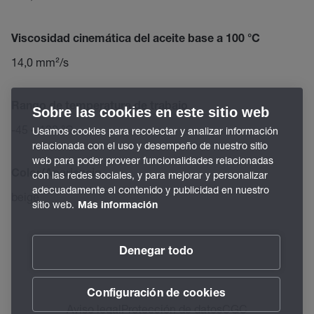
Viscosidad cinemática del aceite base a 100 °C
14,0 mm²/s
Rango de temperatura de trabajo
Sobre las cookies en este sitio web
-45 – 120 °C
Usamos cookies para recolectar y analizar información
relacionada con el uso y desempeño de nuestro sitio
web para poder proveer funcionalidades relacionadas
Color/Apariencia
con las redes sociales, y para mejorar y personalizar
adecuadamente el contenido y publicidad en nuestro
beige
sitio web.
Más información
Denegar todo
Configuración de cookies
Aviso legal
Protección de datos
CGC