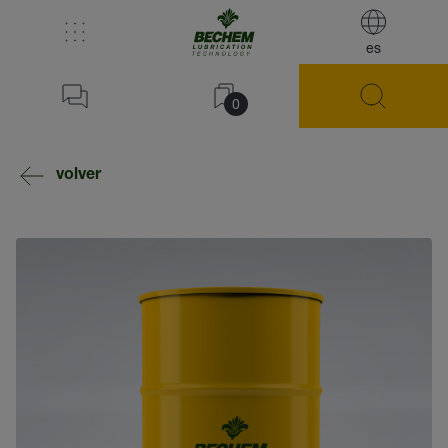
es
0
volver