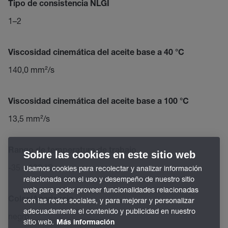
Tipo de consistencia NLGI
1–2
Viscosidad cinemática del aceite base a 40 °C
140,0 mm²/s
Viscosidad cinemática del aceite base a 100 °C
13,5 mm²/s
Rango de temperatura de trabajo
Sobre las cookies en este sitio web
-35 – 130 °C
Usamos cookies para recolectar y analizar información
relacionada con el uso y desempeño de nuestro sitio
web para poder proveer funcionalidades relacionadas
Color/Apariencia
con las redes sociales, y para mejorar y personalizar
adecuadamente el contenido y publicidad en nuestro
negro
sitio web.
Más información