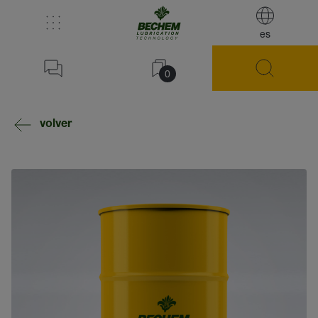
es
0
volver