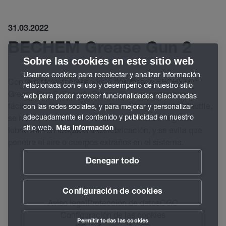
31.03.2022
BECHEM Grease Gun 2
Sobre las cookies en este sitio web
Usamos cookies para recolectar y analizar información
Con la pistola engrasadora a dos manos BECHEM
relacionada con el uso y desempeño de nuestro sitio
Grease Gun 2 (Speedy Grease©) y sus cartuchos
web para poder proveer funcionalidades relacionadas
fácilmente intercambiables Euro-Shuttle o Lube-Shuttle,
con las redes sociales, y para mejorar y personalizar
adecuadamente el contenido y publicidad en nuestro
se hace posible un suministro uniforme de la grasa
sitio web.
lubricante en los puntos de lubricación, y se evita que
Más información
penetre el aire o cuerpos extraños en el sistema.
Denegar todo
Configuración de cookies
Aviso legal
Protección de datos
CGC
Configuración de las cookies
Permitir todas las cookies