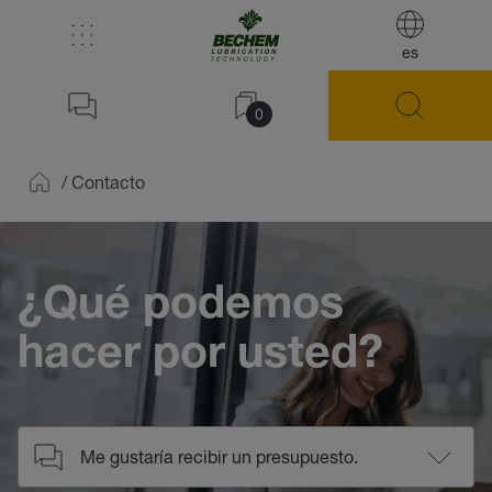
es
0
/
Contacto
Home
¿Qué podemos
hacer por usted?