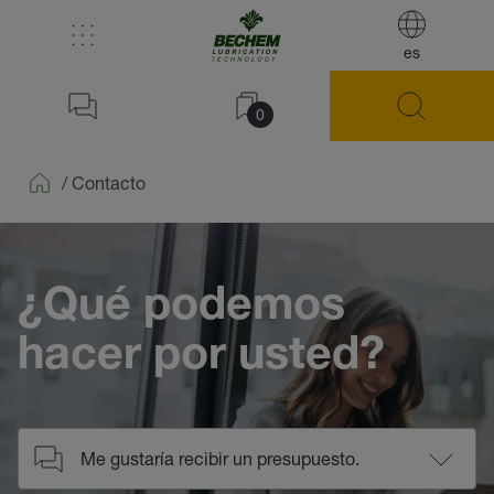
es
0
/
Contacto
Home
¿Qué podemos
hacer por usted?