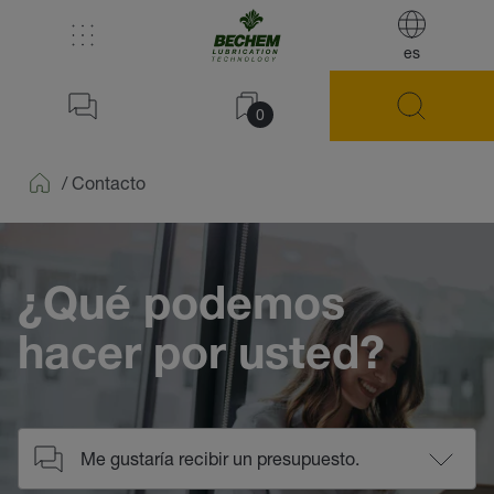
es
0
/
Contacto
Home
¿Qué podemos
hacer por usted?