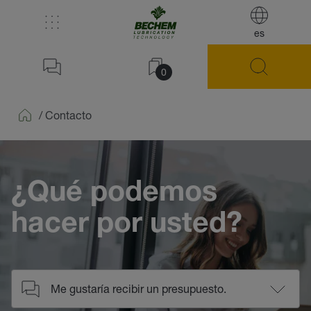
es
0
/
Contacto
Home
¿Qué podemos
hacer por usted?