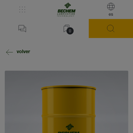
es
0
volver