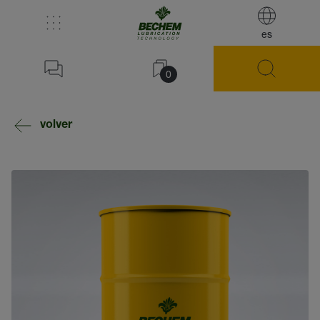
es
0
volver