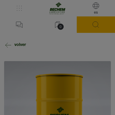
es
0
volver