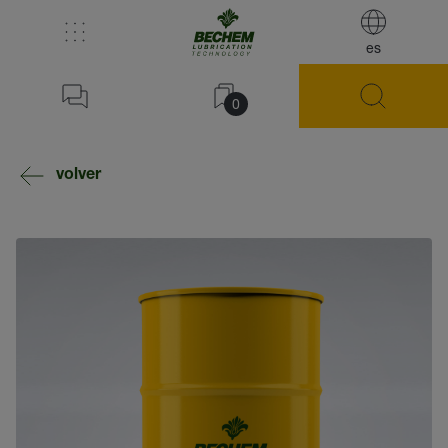
es
0
volver