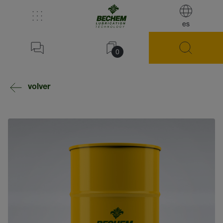
es
0
volver