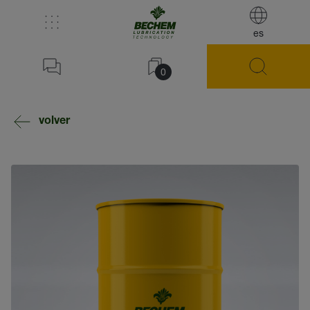
es
0
volver