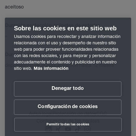
aceitoso
Duración protección cojinetes de exterior
Sobre las cookies en este sitio web
–
Usamos cookies para recolectar y analizar información
relacionada con el uso y desempeño de nuestro sitio
web para poder proveer funcionalidades relacionadas
Duración protección cojinetes de interior
con las redes sociales, y para mejorar y personalizar
adecuadamente el contenido y publicidad en nuestro
dependiendo de la concentración hasta 12 meses
sitio web.
Más información
Denegar todo
Configuración de cookies
Aviso legal
Protección de datos
CGC
Configuración de las cookies
Permitir todas las cookies