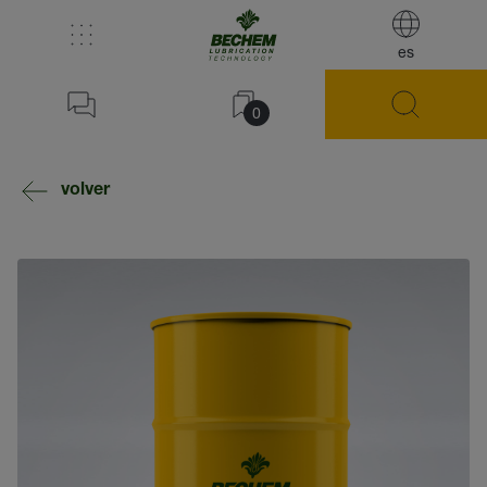
es
0
volver