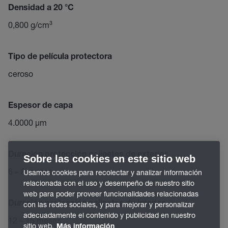
Densidad a 20 °C
0,800 g/cm³
Tipo de película protectora
ceroso
Espesor de capa
4.0000 µm
Duración protección cojinetes de exterior
Sobre las cookies en este sitio web
6 – 8 meses
Usamos cookies para recolectar y analizar información
relacionada con el uso y desempeño de nuestro sitio
web para poder proveer funcionalidades relacionadas
Duración protección cojinetes de interior
con las redes sociales, y para mejorar y personalizar
adecuadamente el contenido y publicidad en nuestro
12 – 15 meses
sitio web.
Más información