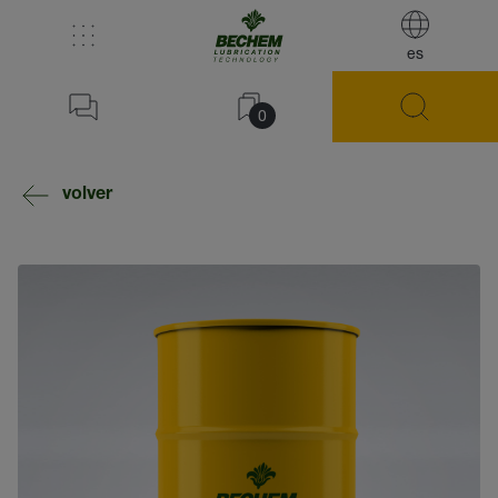
es
0
volver