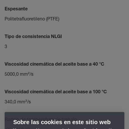
Espesante
Politetrafluoretileno (PTFE)
Tipo de consistencia NLGI
3
Viscosidad cinemática del aceite base a 40 °C
5000,0 mm²/s
Viscosidad cinemática del aceite base a 100 °C
340,0 mm²/s
Rango de temperatura de trabajo
Sobre las cookies en este sitio web