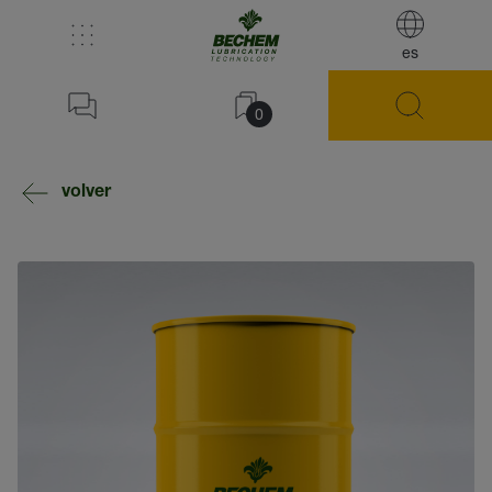
es
0
volver