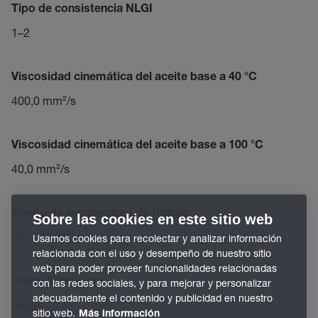
Tipo de consistencia NLGI
1–2
Viscosidad cinemática del aceite base a 40 °C
400,0 mm²/s
Viscosidad cinemática del aceite base a 100 °C
40,0 mm²/s
Rango de temperatura de trabajo
Sobre las cookies en este sitio web
-30 – 180 °C
Usamos cookies para recolectar y analizar información
relacionada con el uso y desempeño de nuestro sitio
web para poder proveer funcionalidades relacionadas
Color/Apariencia
con las redes sociales, y para mejorar y personalizar
adecuadamente el contenido y publicidad en nuestro
beige
sitio web.
Más información