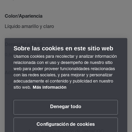
Color/Apariencia
Líquido amarillo y claro
Densidad a 20 °C
Sobre las cookies en este sitio web
0,860 g/cm³
Usamos cookies para recolectar y analizar información
relacionada con el uso y desempeño de nuestro sitio
web para poder proveer funcionalidades relacionadas
Aditivos de potencia
con las redes sociales, y para mejorar y personalizar
adecuadamente el contenido y publicidad en nuestro
Sí
sitio web.
Más información
Denegar todo
Configuración de cookies
Aviso legal
Protección de datos
CGC