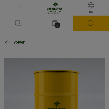
es
0
volver