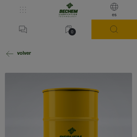
es
0
volver