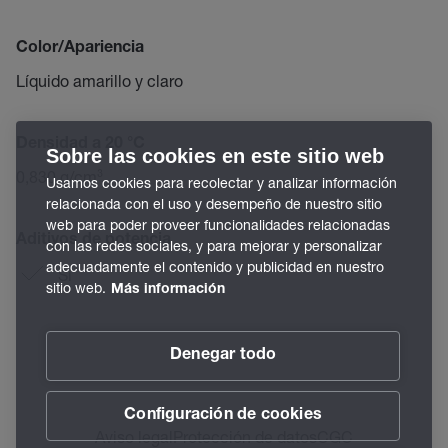
Color/Apariencia
Líquido amarillo y claro
Densidad a 20 °C
Sobre las cookies en este sitio web
0,830 g/cm³
Usamos cookies para recolectar y analizar información
relacionada con el uso y desempeño de nuestro sitio
web para poder proveer funcionalidades relacionadas
Aditivos de potencia
con las redes sociales, y para mejorar y personalizar
adecuadamente el contenido y publicidad en nuestro
Sí
sitio web.
Más información
Denegar todo
Configuración de cookies
Aviso legal
Protección de datos
CGC