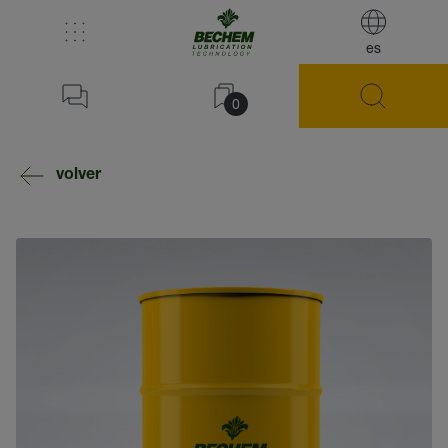
es
0
volver