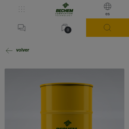
es
0
volver