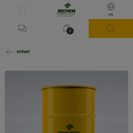
es
0
volver