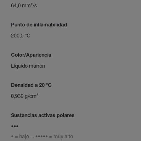
64,0 mm²/s
Punto de inflamabilidad
200,0 °C
Color/Apariencia
Líquido marrón
Densidad a 20 °C
0,930 g/cm³
Sustancias activas polares
•••
• = bajo ... ••••• = muy alto