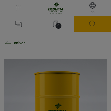
es
0
volver