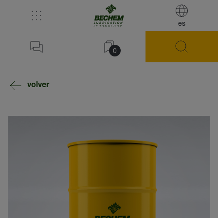
es
0
volver