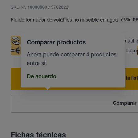
SKU Nr.
/ 9762822
10000560
Fluido formador de volátiles no miscible en agua
Sin P
Respetuoso con el puesto de trabajo
Vida útil 
Comparar productos
Lubricación con cantidades mínimas
Sin cloro
Ahora puede comparar 4 productos
entre sí.
De acuerdo
Añadir a la li
Comparar 
Fichas técnicas