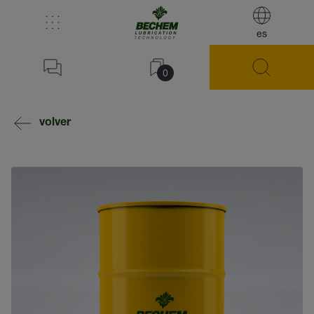
es
0
volver