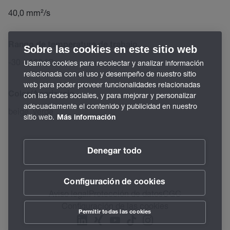
40,0 mm²/s
Rango de temperatura de trabajo
Sobre las cookies en este sitio web
-30 – 180 °C
Usamos cookies para recolectar y analizar información
relacionada con el uso y desempeño de nuestro sitio
web para poder proveer funcionalidades relacionadas
Color/Apariencia
con las redes sociales, y para mejorar y personalizar
adecuadamente el contenido y publicidad en nuestro
beige, verde
sitio web.
Más información
Denegar todo
Configuración de cookies
Aviso legal
Protección de datos
CGC
Configuración de las cookies
Permitir todas las cookies