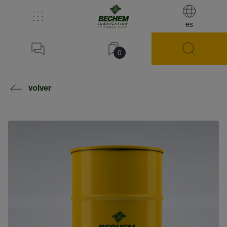
es
0
volver