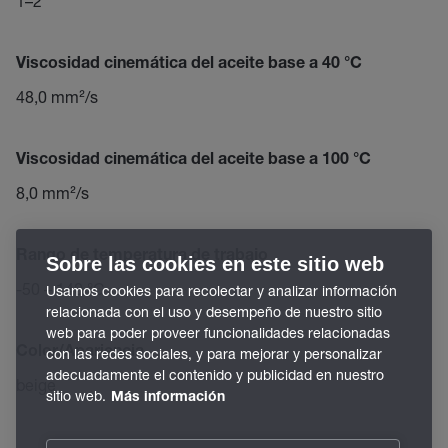
1–2
Viscosidad cinemática del aceite base a 40 °C
48,0 mm²/s
Viscosidad cinemática del aceite base a 100 °C
8,0 mm²/s
Rango de temperatura de trabajo
Sobre las cookies en este sitio web
-50 – 140 °C
Usamos cookies para recolectar y analizar información
relacionada con el uso y desempeño de nuestro sitio
web para poder proveer funcionalidades relacionadas
Color/Apariencia
con las redes sociales, y para mejorar y personalizar
adecuadamente el contenido y publicidad en nuestro
beige
sitio web.
Más información