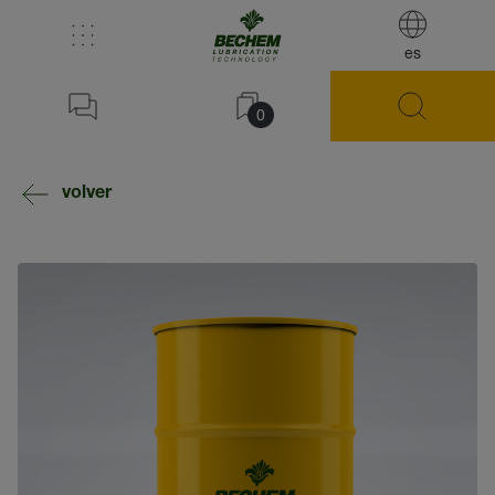
es
0
volver