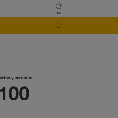
es
iertos y cerrados
100