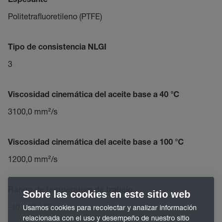
Espesante
Politetrafluoretileno (PTFE)
Tipo de consistencia NLGI
3
Viscosidad cinemática del aceite base a 40 °C
3100,0 mm²/s
Viscosidad cinemática del aceite base a 100 °C
1200,0 mm²/s
Rango de temperatura de trabajo
Sobre las cookies en este sitio web
-40 – 160 °C
Usamos cookies para recolectar y analizar información
relacionada con el uso y desempeño de nuestro sitio