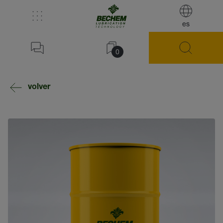
es
0
volver