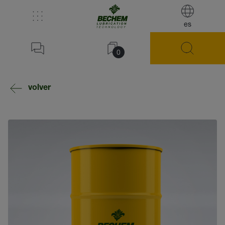
es
0
volver