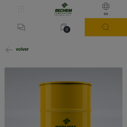
es
0
volver