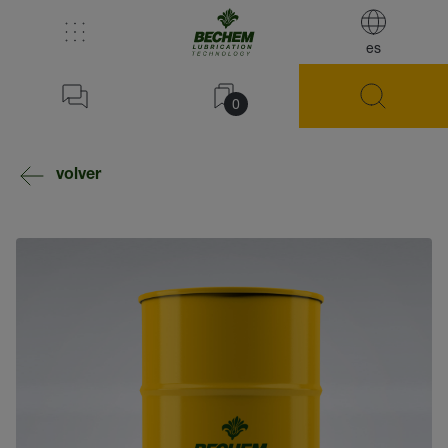
es
0
volver