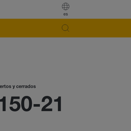
es
iertos y cerrados
150-21