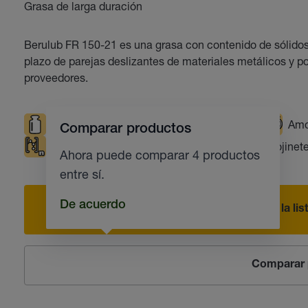
Grasa de larga duración
Berulub FR 150-21 es una grasa con contenido de sólidos,
plazo de parejas deslizantes de materiales metálicos y po
proveedores.
Cargas elevadas
Bajas Temperaturas
Amo
Comparar productos
Apto para plásticos
Rodamientos
Cojinet
Ahora puede comparar 4 productos
entre sí.
De acuerdo
Añadir a la li
Comparar 