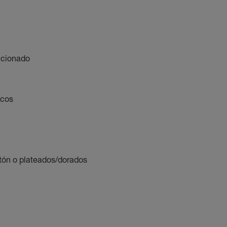
e
icionado
icos
atón o plateados/dorados